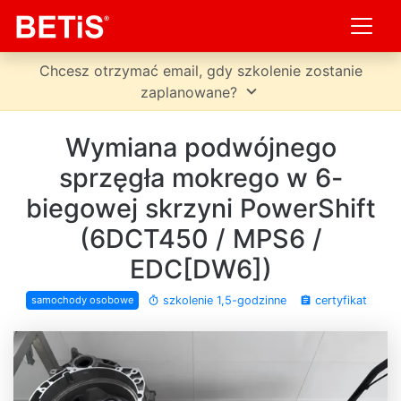
Chcesz otrzymać email, gdy szkolenie zostanie
expand_more
zaplanowane?
Wymiana podwójnego
sprzęgła mokrego w 6-
biegowej skrzyni PowerShift
(6DCT450 / MPS6 /
EDC[DW6])
szkolenie 1,5-godzinne
certyfikat
samochody osobowe
timer
assignment