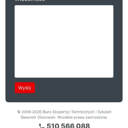
© 2006‑2026 Biuro Ekspertyz Technicznych i Szkoleń
Sławomir Olszowski. Wszelkie prawa zastrzeżone.
510 566 088
local_phone