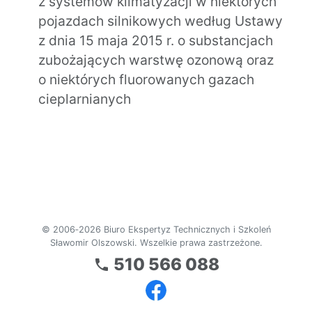
z systemów klimatyzacji w niektórych
pojazdach silnikowych według Ustawy
z dnia 15 maja 2015 r. o substancjach
zubożających warstwę ozonową oraz
o niektórych fluorowanych gazach
cieplarnianych
© 2006‑2026 Biuro Ekspertyz Technicznych i Szkoleń
Sławomir Olszowski. Wszelkie prawa zastrzeżone.
510 566 088
local_phone