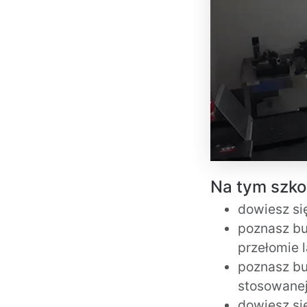
Na tym szkol
dowiesz si
poznasz bu
przełomie l
poznasz bu
stosowanej
dowiesz się