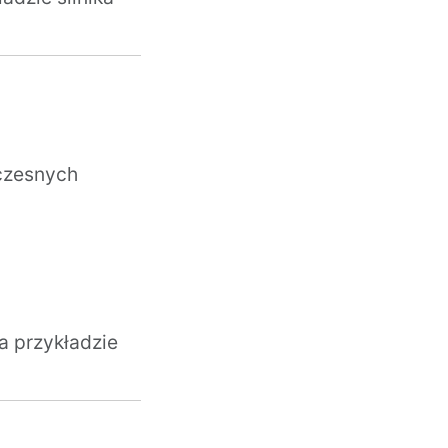
czesnych
na przykładzie