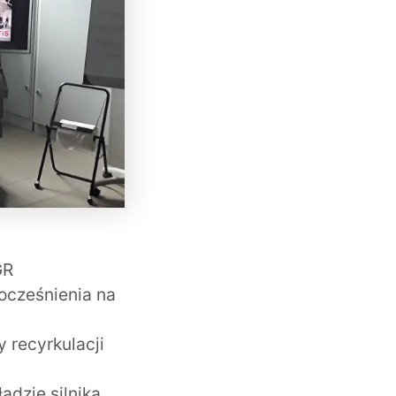
GR
wocześnienia na
 recyrkulacji
adzie silnika