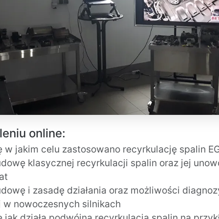
eniu online:
ę w jakim celu zastosowano recyrkulację spalin E
dowę klasycznej recyrkulacji spalin oraz jej uno
at
dowę i zasadę działania oraz możliwości diagnozy
 w nowoczesnych silnikach
 jak działa podwójna recyrkulacja spalin na przykł