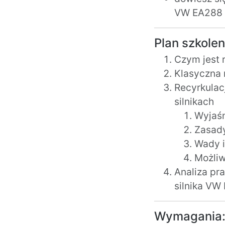
VW EA288
Plan szkolen
Czym jest r
Klasyczna r
Recyrkulac
silnikach
Wyjaśn
Zasady
Wady i
Możliw
Analiza pra
silnika VW
Wymagania