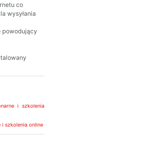
rnetu co
dla wysyłania
ie powodujący
stalowany
narne i szkolenia
i szkolenia online