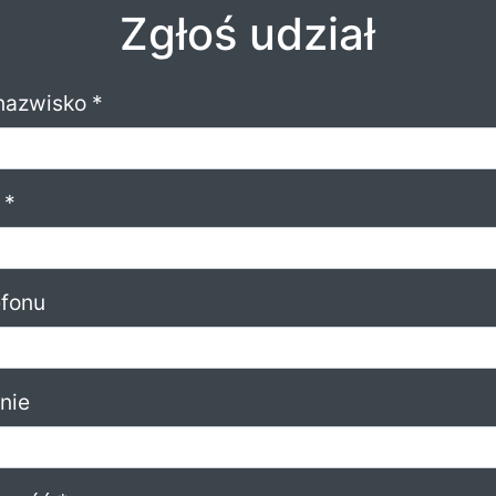
Zgłoś udział
 nazwisko *
 *
efonu
nie