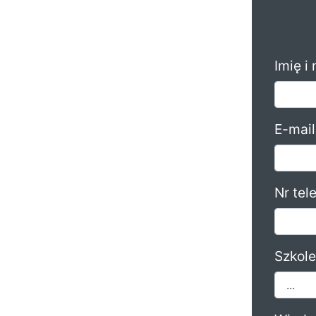
Imię i
E-mail
Nr tel
Szkole