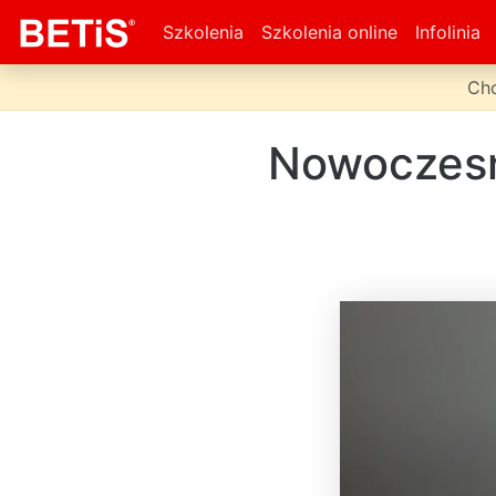
Szkolenia
Szkolenia online
Infolinia
Chc
Nowoczesne