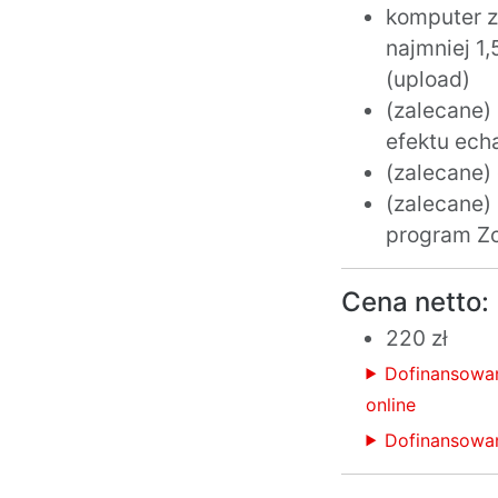
komputer z
najmniej 1
(upload)
(zalecane)
efektu ech
(zalecane)
(zalecane)
program Z
Cena netto:
220 zł
Dofinansowa
online
Dofinansowan