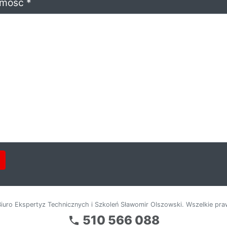
mość *
uro Ekspertyz Technicznych i Szkoleń Sławomir Olszowski. Wszelkie pra
510 566 088
local_phone