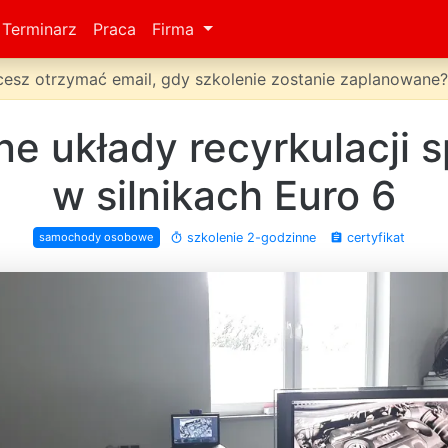
Terminarz
Praca
Firma
esz otrzymać email, gdy szkolenie zostanie zaplanowane
 układy recyrkulacji s
w silnikach Euro 6
szkolenie 2-godzinne
certyfikat
samochody osobowe
timer
assignment