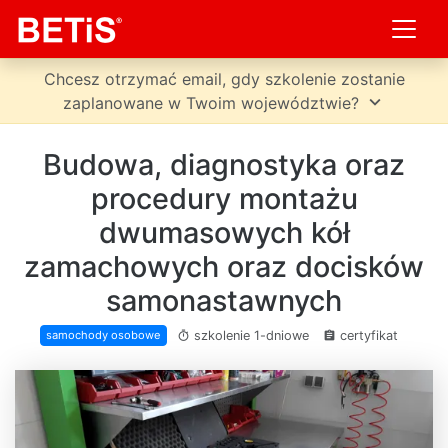
Chcesz otrzymać email, gdy szkolenie zostanie
expand_more
zaplanowane w Twoim województwie?
Budowa, diagnostyka oraz
procedury montażu
dwumasowych kół
zamachowych oraz docisków
samonastawnych
szkolenie 1-dniowe
certyfikat
samochody osobowe
timer
assignment