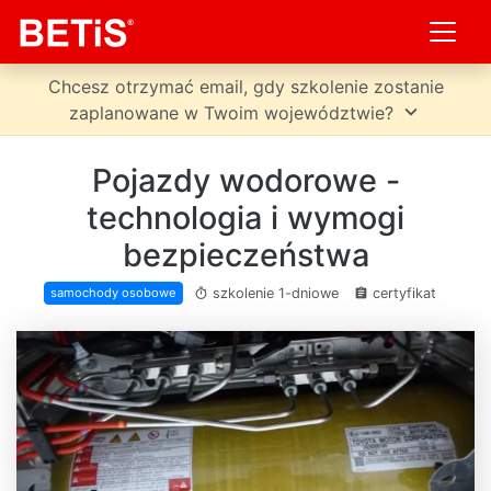
Chcesz otrzymać email, gdy szkolenie zostanie
expand_more
zaplanowane w Twoim województwie?
Pojazdy wodorowe -
technologia i wymogi
bezpieczeństwa
szkolenie 1-dniowe
certyfikat
samochody osobowe
timer
assignment