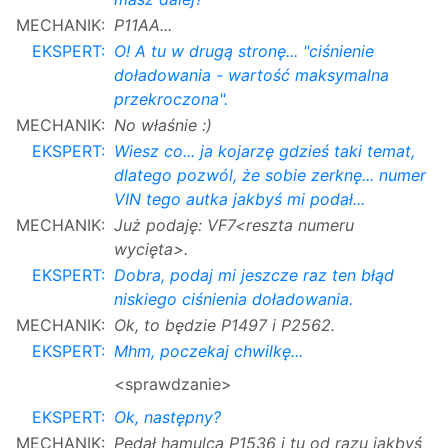
MECHANIK:
P11AA...
EKSPERT:
O! A tu w drugą stronę... "ciśnienie
doładowania - wartość maksymalna
przekroczona".
MECHANIK:
No właśnie :)
EKSPERT:
Wiesz co... ja kojarzę gdzieś taki temat,
dlatego pozwól, że sobie zerknę... numer
VIN tego autka jakbyś mi podał...
MECHANIK:
Już podaję: VF7<reszta numeru
wycięta>.
EKSPERT:
Dobra, podaj mi jeszcze raz ten błąd
niskiego ciśnienia doładowania.
MECHANIK:
Ok, to będzie P1497 i P2562.
EKSPERT:
Mhm, poczekaj chwilkę...
<sprawdzanie>
EKSPERT:
Ok, następny?
MECHANIK:
Pedał hamulca P1536 i tu od razu jakbyś