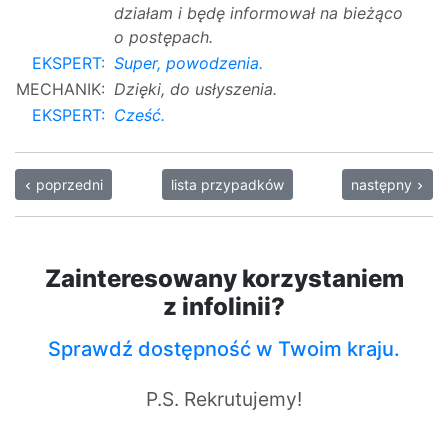
działam i będę informował na bieżąco
o postępach.
EKSPERT:
Super, powodzenia.
MECHANIK:
Dzięki, do usłyszenia.
EKSPERT:
Cześć.
poprzedni
lista przypadków
następny
navigate_before
navigate_next
Zainteresowany korzystaniem
z infolinii?
Sprawdź dostępność w Twoim kraju.
P.S. Rekrutujemy!