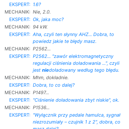
EKSPERT:
1.6?
MECHANIK:
Nie, 2.0.
EKSPERT:
Ok, jaka moc?
MECHANIK:
94 kW.
EKSPERT:
Aha, czyli ten słynny AHZ... Dobra, to
powiedz jakie te błędy masz.
MECHANIK:
P2562...
EKSPERT:
P2562... "zawór elektromagnetyczny
regulacji ciśnienia doładowania ...", czyli
jest
nie
doładowany według tego błędu.
MECHANIK:
Mhm, dokładnie.
EKSPERT:
Dobra, to co dalej?
MECHANIK:
P1497...
EKSPERT:
"Ciśnienie doładowania zbyt niskie", ok.
MECHANIK:
P1536...
EKSPERT:
"Wyłącznik przy pedale hamulca, sygnał
niezrozumiały – czujnik 1 z 2", dobra, co
masz dalej?