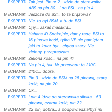
EKSPERT:
Tak jest. Pin nr 2... idzie do sterownika
ABS na pin 30... i do BSI... na pin 4.
MECHANIK:
Jeszcze do BSI... to ta brązowa?
EKSPERT:
Nie, to był BSM, a tu do BSI.
MECHANIK:
Ojej... Jakaś masakra...
EKSPERT:
Hahaha :D Spokojnie, damy radę. BSI to
16 pinowa kość, tylko VE nie pamiętam
jaki to kolor był... chyba szary. Nie,
zielony, przepraszam.
MECHANIK:
Zielona kość... na pin 4?
EKSPERT:
Na pin 4, tak. Nr przewodu to 210C.
MECHANIK:
210C... dobra.
EKSPERT:
Pin 3... idzie do BSM na 28 pinową, szarą
kość, na pin 20.
MECHANIK:
Ok...
EKSPERT:
I pin 4 idzie do sterownika silnika... 53
pinowa, czarna kość, pin 22.
MECHANIK:
22 pin, dobra... a podpowiedziałbyś mi