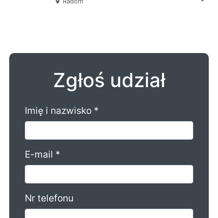
expand_more
Radom
place
Zgłoś udział
Imię i nazwisko *
E-mail *
Nr telefonu