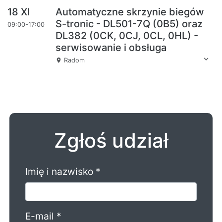
18 XI
Automatyczne skrzynie biegów
S-tronic - DL501-7Q (0B5) oraz
09:00-17:00
DL382 (0CK, 0CJ, 0CL, 0HL) -
serwisowanie i obsługa
expand_more
Radom
place
Zgłoś udział
Imię i nazwisko *
E-mail *