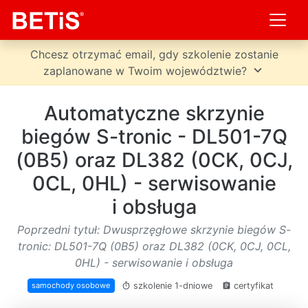
Chcesz otrzymać email, gdy szkolenie zostanie
expand_more
zaplanowane w Twoim województwie?
Automatyczne skrzynie
biegów S-tronic - DL501-7Q
(0B5) oraz DL382 (0CK, 0CJ,
0CL, 0HL) - serwisowanie
i obsługa
Poprzedni tytuł: Dwusprzęgłowe skrzynie biegów S-
tronic: DL501-7Q (0B5) oraz DL382 (0CK, 0CJ, 0CL,
0HL) - serwisowanie i obsługa
szkolenie 1-dniowe
certyfikat
samochody osobowe
timer
assignment