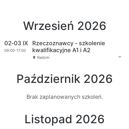
Wrzesień 2026
02‑03 IX
Rzeczoznawcy - szkolenie
kwalifikacyjne A1 i A2
09:00-17:00
expand_more
Radom
place
Październik 2026
Brak zaplanowanych szkoleń.
Listopad 2026