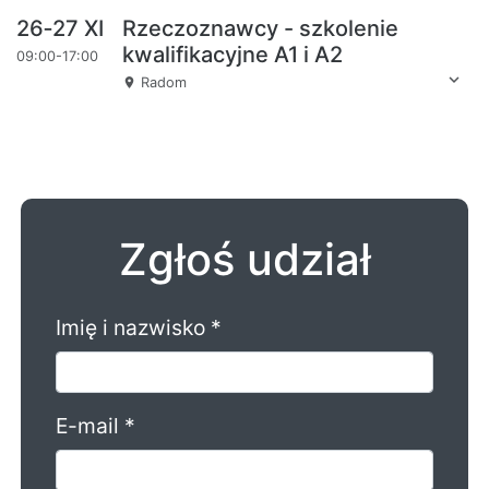
26‑27 XI
Rzeczoznawcy - szkolenie
kwalifikacyjne A1 i A2
09:00-17:00
expand_more
Radom
place
Zgłoś udział
Imię i nazwisko *
E-mail *