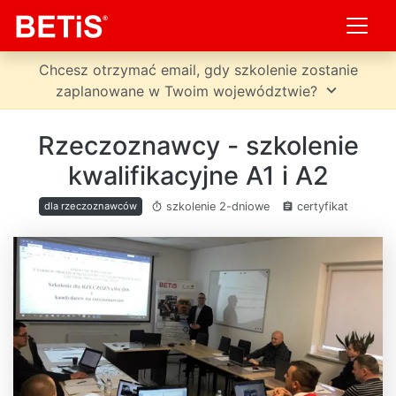
Chcesz otrzymać email, gdy szkolenie zostanie
expand_more
zaplanowane w Twoim województwie?
Rzeczoznawcy - szkolenie
kwalifikacyjne A1 i A2
szkolenie 2-dniowe
certyfikat
dla rzeczoznawców
timer
assignment