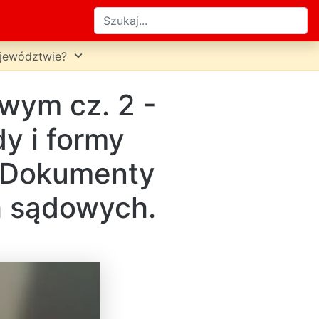
expand_more
ojewództwie?
wym cz. 2 -
y i formy
. Dokumenty
h sądowych.