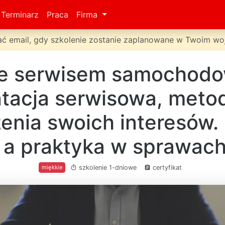
Terminarz
Praca
Firma
ć email, gdy szkolenie zostanie zaplanowane w Twoim w
e serwisem samochodo
acja serwisowa, metod
enia swoich interesów
 a praktyka w sprawac
szkolenie 1-dniowe
certyfikat
miękkie
timer
assignment