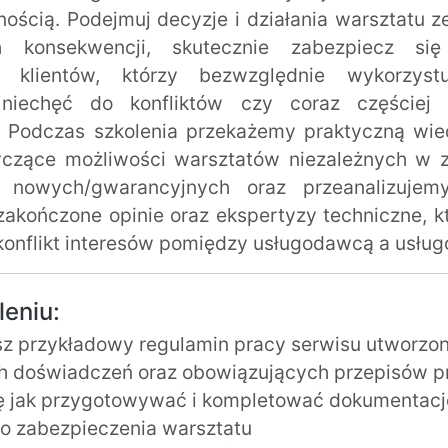
nością. Podejmuj decyzje i działania warsztatu 
h konsekwencji, skutecznie zabezpiecz s
h klientów, którzy bezwzględnie wykorzyst
niechęć do konfliktów czy coraz częściej 
 Podczas szkolenia przekażemy praktyczną wie
yczące możliwości warsztatów niezależnych w z
nowych/gwarancyjnych oraz przeanalizujemy
zakończone opinie oraz ekspertyzy techniczne, k
onflikt interesów pomiędzy usługodawcą a usług
leniu:
z przykładowy regulamin pracy serwisu utworzon
ch doświadczeń oraz obowiązujących przepisów 
ę jak przygotowywać i kompletować dokumentac
go zabezpieczenia warsztatu