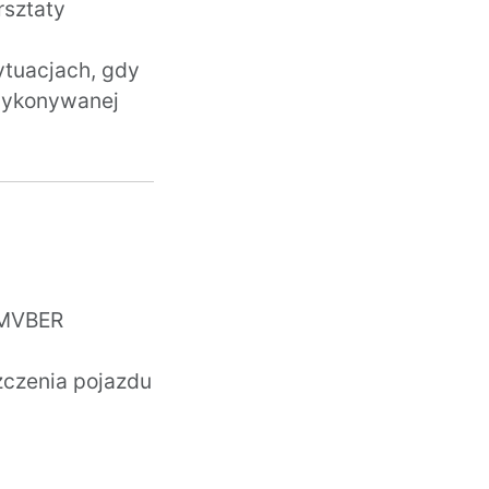
rsztaty
ytuacjach, gdy
 wykonywanej
 MVBER
zczenia pojazdu