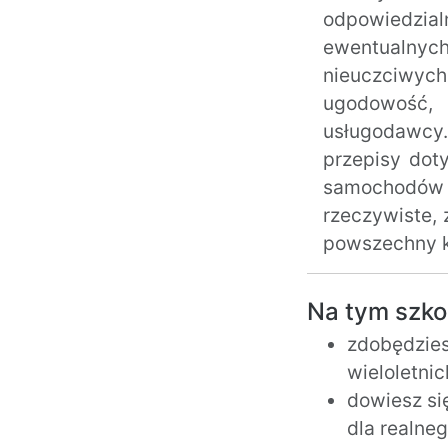
odpowiedzial
ewentualnyc
nieuczciwyc
ugodowość, 
usługodawcy.
przepisy dot
samochodów 
rzeczywiste, 
powszechny k
Na tym szko
zdobędzies
wieloletni
dowiesz si
dla realne