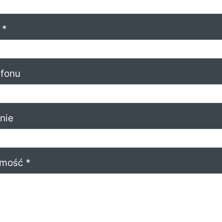
 *
efonu
nie
mość *