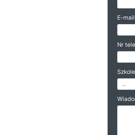
E-mail
Nr tel
Szkole
Wiado