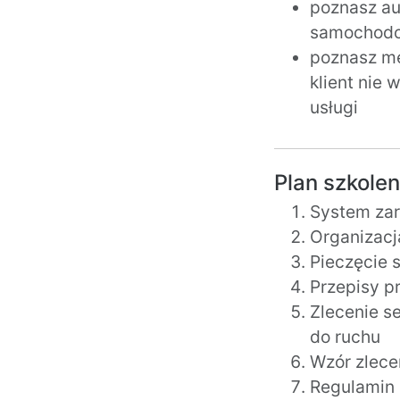
poznasz au
samochodow
poznasz me
klient nie
usługi
Plan szkolen
System zar
Organizacj
Pieczęcie 
Przepisy p
Zlecenie s
do ruchu
Wzór zlece
Regulamin 