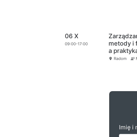
06 X
Zarządza
metody i
09:00-17:00
a prakty
Radom
M
place
record_voice_over
Imię i