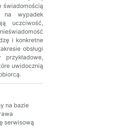
ze świadomością
ię na wypadek
ują uczciwość,
nieświadomość
dzę i konkretne
akresie obsługi
 przykładowe,
tóre uwidocznią
obiorcą.
y na bazie
prawa
ję serwisową