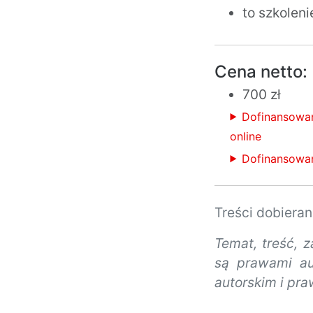
to szkolen
Cena netto:
700 zł
Dofinansowa
online
Dofinansowan
Treści dobiera
Temat, treść, 
są prawami au
autorskim i pra