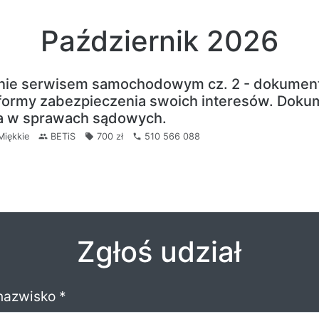
Październik 2026
nie serwisem samochodowym cz. 2 - dokument
 formy zabezpieczenia swoich interesów. Doku
ka w sprawach sądowych.
iękkie
BETiS
700 zł
510 566 088
people
local_offer
local_phone
Zgłoś udział
 nazwisko *