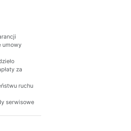
rancji
ce umowy
dzieło
płaty za
eństwu ruchu
dy serwisowe